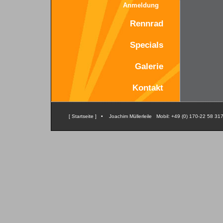
Anmeldung
Rennrad
Specials
Galerie
Kontakt
[ Startseite ]
• Joachim Müllerleile Mobil: +49 (0) 170-22 58