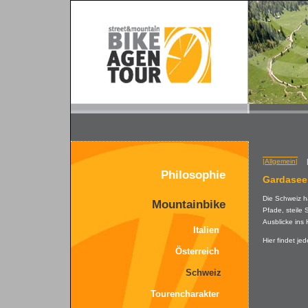
|Allgemein|
Philosophie
Gardasee
Die Schweiz hä
Mountainbike
Pfade, steile
Ausblicke ins
Italien
Hier findet je
Österreich
Schweiz
Tourencharakter