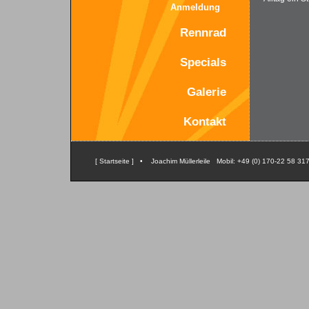
Anmeldung
Rennrad
Specials
Galerie
Kontakt
[ Startseite ]
• Joachim Müllerleile Mobil: +49 (0) 170-22 58