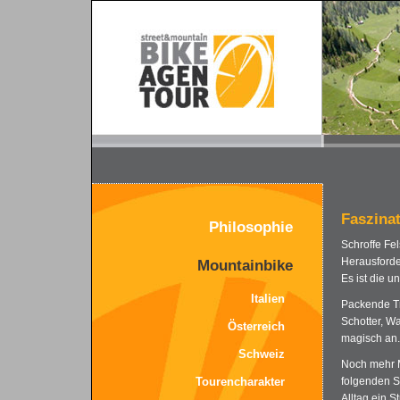
Faszina
Philosophie
Schroffe Fe
Herausford
Mountainbike
Es ist die u
Italien
Packende Tr
Schotter, W
Österreich
magisch an.
Schweiz
Noch mehr M
folgenden S
Tourencharakter
Alltag ein S