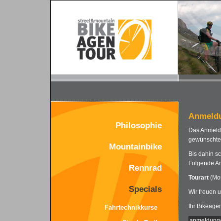
Anmeldu
Philosophie
Das Anmelde
gewünschte 
Mountainbike
Bis dahin s
Folgende An
Rennrad
Tourart
(Mou
Specials
Wir freuen 
Ihr Bikeage
Fahrtechnikkurse
anmeldung